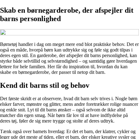
Skab en børnegarderobe, der afspejler dit
barns personlighed
Børnetøj handler i dag om meget mere end blot praktiske behov. Det er
også en måde, hvorpå børn kan udtrykke sig og føle sig godt tilpas i
deres egen stil. En garderobe, der afspejler dit barns personlighed, kan
styrke både selvtillid og selvstændighed – og samtidig gøre hverdagen
lettere for hele familien. Her får du inspiration til, hvordan du kan
skabe en børnegarderobe, der passer til netop dit barn.
Kend dit barns stil og behov
Det første skridt er at observere, hvad dit barn selv trives i. Nogle børn
elsker farver, mønstre og glitter, mens andre foretrækker rolige nuancer
og enkle snit. Lyt til dit barns ønsker – også selvom de ikke altid
matcher din egen smag. Når børn får lov til at have indflydelse på
deres tøj, føler de sig mere trygge og stolte af deres udtryk.
Tænk også over barnets hverdag: Er det et barn, der klatrer, cykler og
leger ude det meste af tiden, eller et barn, der elsker kreative sysler og