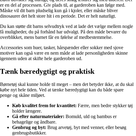
er en del af processen. Giv plads til, at garderoben kan følge med.
Måske vil dit barn pludselig kun gå i kjoler, eller måske bliver
dinosaurer det helt store hit i en periode. Det er helt naturligt.
Du kan støtte dit barns selvudtryk ved at lade det vælge mellem nogle
få muligheder, du på forhånd har udvalgt. På den måde bevarer du
overblikket, mens barnet får en følelse af medbestemmelse.
Accessories som huer, tasker, hårspænder eller sokker med sjove
motiver kan også være en nem måde at lade personligheden skinne
igennem uden at skifte hele garderoben ud.
Tænk bæredygtigt og praktisk
Børnetøj skal kunne holde til meget – men det betyder ikke, at du skal
købe nyt hele tiden. Ved at tænke bæredygtigt kan du både spare
penge og skåne miljøet.
Køb kvalitet frem for kvantitet:
Færre, men bedre stykker tøj
holder længere.
Gå efter naturmaterialer:
Bomuld, uld og bambus er
behagelige og åndbare.
Genbrug og byt:
Brug arvetøj, byt med venner, eller besøg
genbrugsbutikker.