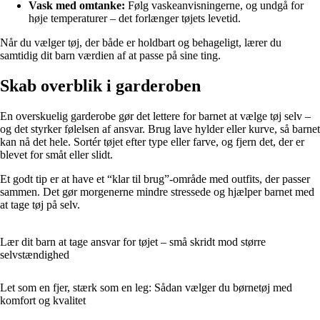
Vask med omtanke:
Følg vaskeanvisningerne, og undgå for
høje temperaturer – det forlænger tøjets levetid.
Når du vælger tøj, der både er holdbart og behageligt, lærer du
samtidig dit barn værdien af at passe på sine ting.
Skab overblik i garderoben
En overskuelig garderobe gør det lettere for barnet at vælge tøj selv –
og det styrker følelsen af ansvar. Brug lave hylder eller kurve, så barnet
kan nå det hele. Sortér tøjet efter type eller farve, og fjern det, der er
blevet for småt eller slidt.
Et godt tip er at have et “klar til brug”-område med outfits, der passer
sammen. Det gør morgenerne mindre stressede og hjælper barnet med
at tage tøj på selv.
Lær dit barn at tage ansvar for tøjet – små skridt mod større
selvstændighed
Let som en fjer, stærk som en leg: Sådan vælger du børnetøj med
komfort og kvalitet