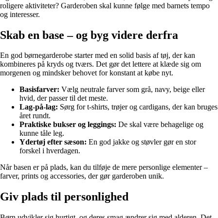
roligere aktiviteter? Garderoben skal kunne følge med barnets tempo
og interesser.
Skab en base – og byg videre derfra
En god børnegarderobe starter med en solid basis af tøj, der kan
kombineres på kryds og tværs. Det gør det lettere at klæde sig om
morgenen og mindsker behovet for konstant at købe nyt.
Basisfarver:
Vælg neutrale farver som grå, navy, beige eller
hvid, der passer til det meste.
Lag-på-lag:
Sørg for t-shirts, trøjer og cardigans, der kan bruges
året rundt.
Praktiske bukser og leggings:
De skal være behagelige og
kunne tåle leg.
Ydertøj efter sæson:
En god jakke og støvler gør en stor
forskel i hverdagen.
Når basen er på plads, kan du tilføje de mere personlige elementer –
farver, prints og accessories, der gør garderoben unik.
Giv plads til personlighed
Børn udvikler sig hurtigt, og deres smag ændrer sig med alderen. Det