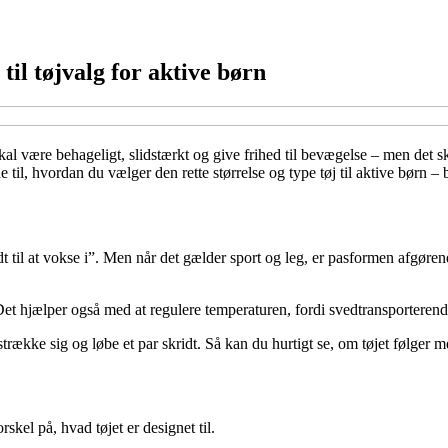
 til tøjvalg for aktive børn
 skal være behageligt, slidstærkt og give frihed til bevægelse – men de
 til, hvordan du vælger den rette størrelse og type tøj til aktive børn – bå
idt til at vokse i”. Men når det gælder sport og leg, er pasformen afgør
et hjælper også med at regulere temperaturen, fordi svedtransporterende
trække sig og løbe et par skridt. Så kan du hurtigt se, om tøjet følger m
skel på, hvad tøjet er designet til.