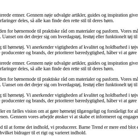
aterede emner. Gennem nøje udvalgte artikler, guides og inspiration giv
ringer deles, så alle kan finde den rette stil til deres børn.
nden for børnemode til praktiske råd om materialer og pasform. Vores mål
Uanset om det drejer sig om hverdagstøj, festtøj eller funktionelt tøj ti
 til børnetøj. Vi anerkender vigtigheden af kvalitet og holdbarhed i tø
producenter og brands, der prioriterer bæredygtighed, håber vi at gøre e
aterede emner. Gennem nøje udvalgte artikler, guides og inspiration giv
ringer deles, så alle kan finde den rette stil til deres børn.
nden for børnemode til praktiske råd om materialer og pasform. Vores mål
Uanset om det drejer sig om hverdagstøj, festtøj eller funktionelt tøj ti
 til børnetøj. Vi anerkender vigtigheden af kvalitet og holdbarhed i tø
producenter og brands, der prioriterer bæredygtighed, håber vi at gøre e
r en fælles vision om at gøre børnetøj tilgængeligt og forståeligt for all
enen. Gennem vores arbejde ønsker vi at skabe et informeret og engager
 til at forme det indhold, vi producerer. Barne Trend er mere end blot e
vilket bidrager til et rigt og varieret indhold.