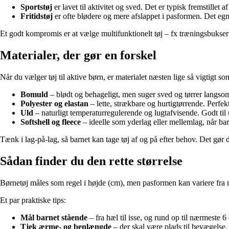
Sportstøj
er lavet til aktivitet og sved. Det er typisk fremstillet 
Fritidstøj
er ofte blødere og mere afslappet i pasformen. Det egner
Et godt kompromis er at vælge multifunktionelt tøj – fx træningsbukser 
Materialer, der gør en forskel
Når du vælger tøj til aktive børn, er materialet næsten lige så vigtigt s
Bomuld
– blødt og behageligt, men suger sved og tørrer langsomt. 
Polyester og elastan
– lette, strækbare og hurtigtørrende. Perfekte
Uld
– naturligt temperaturregulerende og lugtafvisende. Godt til u
Softshell og fleece
– ideelle som yderlag eller mellemlag, når ba
Tænk i lag-på-lag, så barnet kan tage tøj af og på efter behov. Det gør d
Sådan finder du den rette størrelse
Børnetøj måles som regel i højde (cm), men pasformen kan variere fra 
Et par praktiske tips:
Mål barnet stående
– fra hæl til isse, og rund op til nærmeste 
Tjek ærme- og benlængde
– der skal være plads til bevægelse,