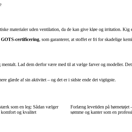
e
iske materialer uden ventilation, da de kan give kløe og irritation. Kig e
r
GOTS-certificering
, som garanterer, at stoffet er fri for skadelige kemi
 og mentalt. Lad dem derfor være med til at vælge farver og modeller. Det
re glæde af sin aktivitet – og det er i sidste ende det vigtigste.
 stærk som en leg: Sådan vælger
Forlæng levetiden på børnetøjet 
komfort og kvalitet
sømme og kanter som en profess