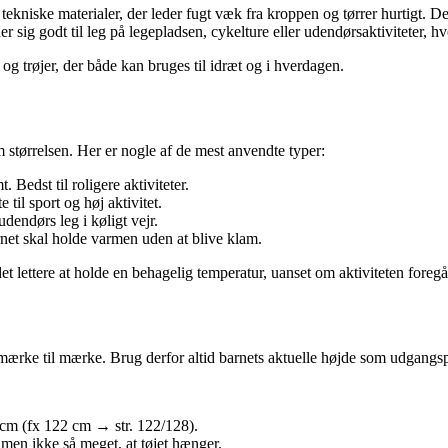
af tekniske materialer, der leder fugt væk fra kroppen og tørrer hurtigt. De
 sig godt til leg på legepladsen, cykelture eller udendørsaktiviteter, hv
og trøjer, der både kan bruges til idræt og i hverdagen.
om størrelsen. Her er nogle af de mest anvendte typer:
Bedst til roligere aktiviteter.
 til sport og høj aktivitet.
dendørs leg i køligt vejr.
rnet skal holde varmen uden at blive klam.
et lettere at holde en behagelig temperatur, uanset om aktiviteten foregå
mærke til mærke. Brug derfor altid barnets aktuelle højde som udgangsp
6 cm (fx 122 cm → str. 122/128).
 men ikke så meget, at tøjet hænger.