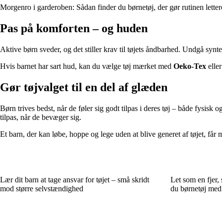
Morgenro i garderoben: Sådan finder du børnetøj, der gør rutinen letter
Pas på komforten – og huden
Aktive børn sveder, og det stiller krav til tøjets åndbarhed. Undgå syntet
Hvis barnet har sart hud, kan du vælge tøj mærket med
Oeko-Tex
elle
Gør tøjvalget til en del af glæden
Børn trives bedst, når de føler sig godt tilpas i deres tøj – både fysisk
tilpas, når de bevæger sig.
Et barn, der kan løbe, hoppe og lege uden at blive generet af tøjet, får me
Lær dit barn at tage ansvar for tøjet – små skridt
Let som en fjer,
mod større selvstændighed
du børnetøj med 