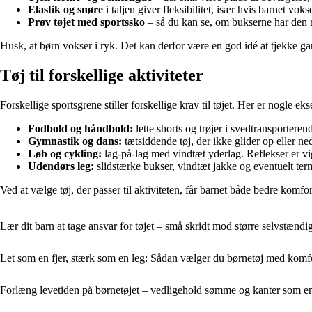
Elastik og snøre
i taljen giver fleksibilitet, især hvis barnet vokse
Prøv tøjet med sportssko
– så du kan se, om bukserne har den r
Husk, at børn vokser i ryk. Det kan derfor være en god idé at tjekke gar
Tøj til forskellige aktiviteter
Forskellige sportsgrene stiller forskellige krav til tøjet. Her er nogle ek
Fodbold og håndbold:
lette shorts og trøjer i svedtransporter
Gymnastik og dans:
tætsiddende tøj, der ikke glider op eller ne
Løb og cykling:
lag-på-lag med vindtæt yderlag. Reflekser er vigt
Udendørs leg:
slidstærke bukser, vindtæt jakke og eventuelt ter
Ved at vælge tøj, der passer til aktiviteten, får barnet både bedre komfo
Lær dit barn at tage ansvar for tøjet – små skridt mod større selvstænd
Let som en fjer, stærk som en leg: Sådan vælger du børnetøj med komfo
Forlæng levetiden på børnetøjet – vedligehold sømme og kanter som en