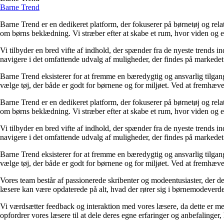
Barne Trend
Barne Trend er en dedikeret platform, der fokuserer på børnetøj og rel
om børns beklædning. Vi stræber efter at skabe et rum, hvor viden og erfa
Vi tilbyder en bred vifte af indhold, der spænder fra de nyeste trends i
navigere i det omfattende udvalg af muligheder, der findes på markedet. 
Barne Trend eksisterer for at fremme en bæredygtig og ansvarlig tilgang
vælge tøj, der både er godt for børnene og for miljøet. Ved at fremhæve 
Barne Trend er en dedikeret platform, der fokuserer på børnetøj og rel
om børns beklædning. Vi stræber efter at skabe et rum, hvor viden og erfa
Vi tilbyder en bred vifte af indhold, der spænder fra de nyeste trends i
navigere i det omfattende udvalg af muligheder, der findes på markedet. 
Barne Trend eksisterer for at fremme en bæredygtig og ansvarlig tilgang
vælge tøj, der både er godt for børnene og for miljøet. Ved at fremhæve 
Vores team består af passionerede skribenter og modeentusiaster, der dele
læsere kan være opdaterede på alt, hvad der rører sig i børnemodeverd
Vi værdsætter feedback og interaktion med vores læsere, da dette er med
opfordrer vores læsere til at dele deres egne erfaringer og anbefalinger, h