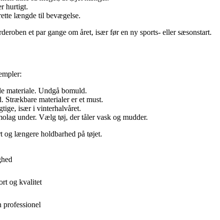
r hurtigt.
ette længde til bevægelse.
deroben et par gange om året, især før en ny sports- eller sæsonstart.
sempler:
ende materiale. Undgå bomuld.
d. Strækbare materialer er et must.
ige, især i vinterhalvåret.
molag under. Vælg tøj, der tåler vask og mudder.
rt og længere holdbarhed på tøjet.
ighed
rt og kvalitet
 professionel